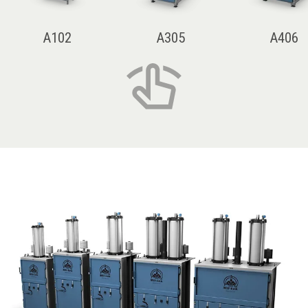
A102
A305
A406