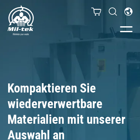
Ballenpressen & Verdichter
Webshop
Kompaktieren Sie
Abfallsortiersystem
wiederverwertbare
Ihr Unternehmen
Materialien mit unserer
Material
Auswahl an