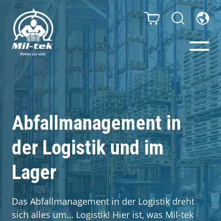
Ballenpressen & Verdichter
Webshop
Abfallmanagement in
der Logistik und im
Abfallsortiersystem
Lager
Ihr Unternehmen
Material
Das Abfallmanagement in der Logistik dreht
sich alles um… Logistik! Hier ist, was Mil-tek