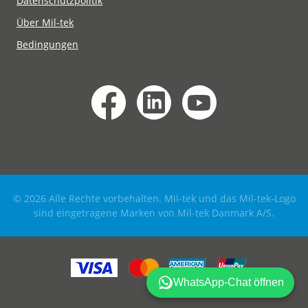
Datenschutzpolitik
Über Mil-tek
Bedingungen
© 2026 Alle Rechte vorbehalten. Mil-tek und das Mil-tek-Logo
sind eingetragene Marken von Mil-tek Danmark A/S.