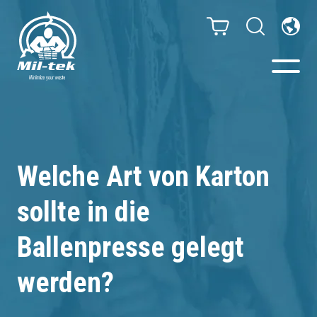
Ballenpressen & Verdichter
Webshop
Welche Art von Karton
sollte in die
Abfallsortiersystem
Ballenpresse gelegt
Ihr Unternehmen
werden?
Material