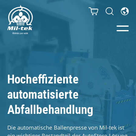
Ballenpressen & Verdichter
Webshop
Hocheffiziente
Abfallsortiersystem
automatisierte
Ihr Unternehmen
Abfallbehandlung
Material
Die automatische Ballenpresse von Mil-tek ist
ein wichtiger Bestandteil der AutoStore-Lösung