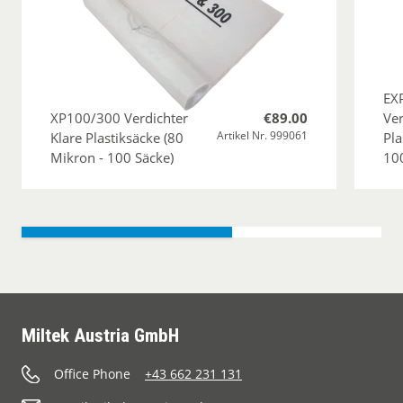
EX
XP100/300 Verdichter
€89.00
Ver
Artikel Nr. 999061
Klare Plastiksäcke (80
Pla
Mikron - 100 Säcke)
10
Miltek Austria GmbH
Office Phone
+43 662 231 131